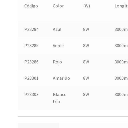
Código
Color
(W)
Longit
P28284
Azul
8W
3000
P28285
Verde
8W
3000
P28286
Rojo
8W
3000
P28301
Amarillo
8W
3000
P28303
Blanco
8W
3000
frío