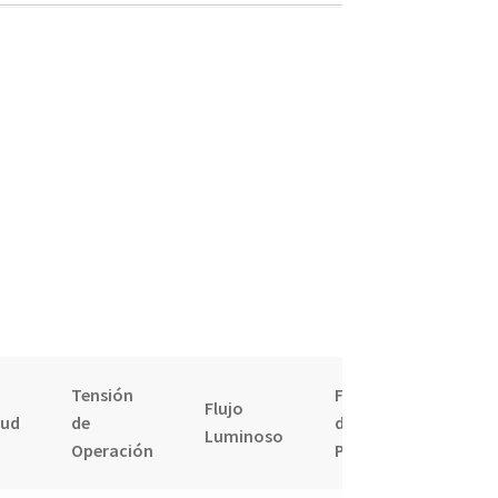
Tensión
Factor
Flujo
Vida
tud
de
de
Luminoso
útil
Operación
Potencia