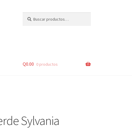
Buscar
Buscar
por:
Q
0.00
0 productos
lsos
rde Sylvania