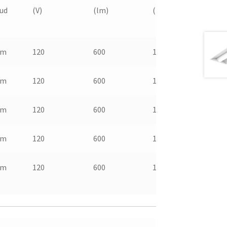
ud
(V)
(lm)
(lm/W)
Vida
útil
mm
120
600
130
3000
mm
120
600
130
3000
mm
120
600
130
3000
mm
120
600
130
3000
mm
120
600
130
3000