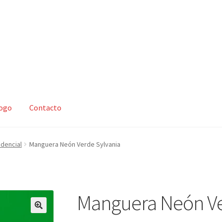
logo
Contacto
zar compra
Mi cuenta
Nosotros
Política de devoluciones y reembo
idencial
Manguera Neón Verde Sylvania
s y condiciones
Tienda
Manguera Neón Ve