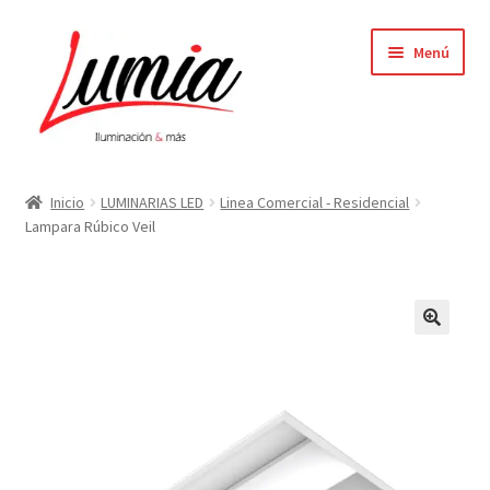
Ir
Ir
Menú
a
al
la
contenido
navegación
Inicio
Inicio
LUMINARIAS LED
Linea Comercial - Residencial
Lampara Rúbico Veil
Carrito
Contacto
Elementor #64
Finalizar compra
Mi cuenta