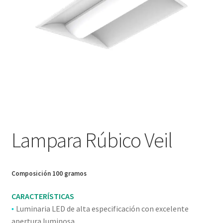
Nosotros
Política de devoluciones y reembolsos
Privacy Policy
Sample Page
Servicios
Lampara Rúbico Veil
Términos y condiciones
Tienda
Composición 100 gramos
CARACTERÍSTICAS
Luminaria LED de alta especificación con excelente
•
apertura luminosa.