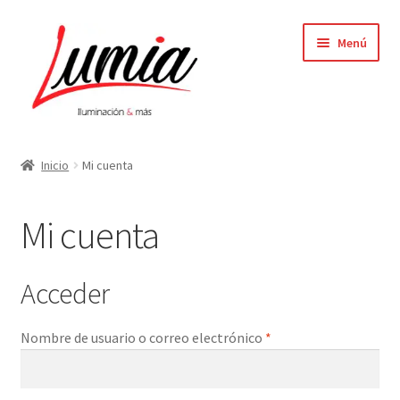
Ir
Ir
Menú
a
al
la
contenido
navegación
Inicio
Inicio
Mi cuenta
Carrito
Mi cuenta
Contacto
Elementor #64
Acceder
Finalizar compra
Nombre de usuario o correo electrónico
*
Mi cuenta