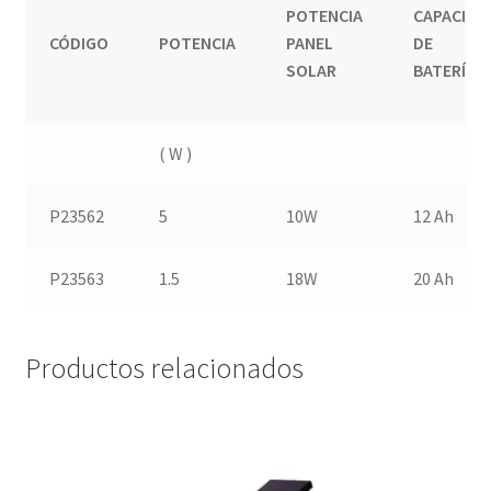
POTENCIA
CAPACIDA
CÓDIGO
POTENCIA
PANEL
DE
SOLAR
BATERÍA
( W )
P23562
5
10W
12 Ah
P23563
1.5
18W
20 Ah
Productos relacionados