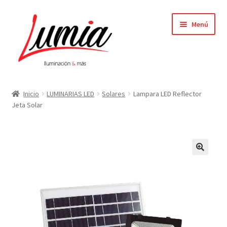
Ir
Ir
Menú
a
al
la
contenido
navegación
Inicio
Inicio
LUMINARIAS LED
Solares
Lampara LED Reflector
Jeta Solar
Carrito
Contacto
Elementor #64
Finalizar compra
Mi cuenta