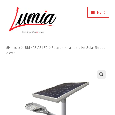
Ir
Ir
Menú
a
al
la
contenido
navegación
Inicio
Inicio
LUMINARIAS LED
Solares
Lampara Kit Solar Street
ZD216
Carrito
Contacto
Elementor #64
Finalizar compra
Mi cuenta