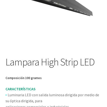
Nosotros
Política de devoluciones y reembolsos
Privacy Policy
Sample Page
Servicios
Lampara High Strip LED
Términos y condiciones
Composición 100 gramos
Tienda
CARACTERÍSTICAS
Luminaria LED con salida luminosa dirigida por medio de
•
su óptica dirigida, para
aplicaciones comerciales e industriales.