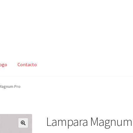
logo
Contacto
zar compra
Mi cuenta
Nosotros
Política de devoluciones y reembo
Magnum Pro
s y condiciones
Tienda
Lampara Magnum