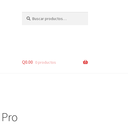
Buscar
Buscar
por:
Q
0.00
0 productos
lsos
 Pro