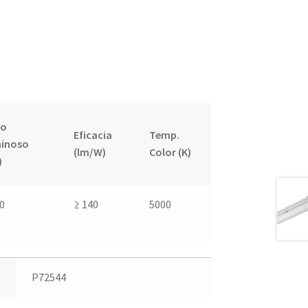
jo
Eficacia
Temp.
inoso
(lm/W)
Color (K)
)
0
≥ 140
5000
P72544