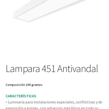
Nosotros
Política de devoluciones y reembolsos
Privacy Policy
Sample Page
Servicios
Lampara 451 Antivandal
Términos y condiciones
Tienda
Composición 100 gramos
CARACTERÍSTICAS
Luminaria para instalaciones especiales, conflictivas y de
•
exposición a golpes, con refuerzos metálicos en todo su