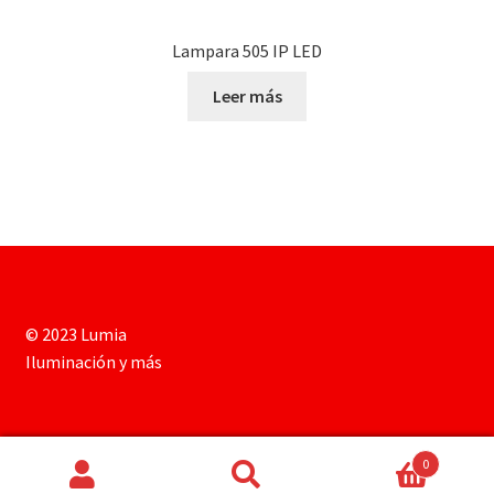
Lampara 505 IP LED
Leer más
© 2023 Lumia
Iluminación y más
0
Buscar
Buscar