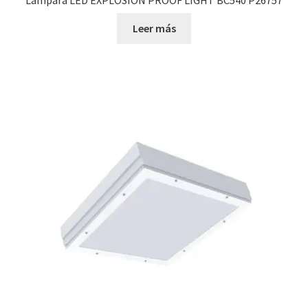
Lampara LED EXPLOSION PROOF LIGHT BC540 P26757
Leer más