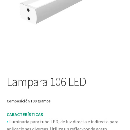
Nosotros
Política de devoluciones y reembolsos
Privacy Policy
Sample Page
Servicios
Lampara 106 LED
Términos y condiciones
Tienda
Composición 100 gramos
CARACTERÍSTICAS
Luminaria para tubo LED, de luz directa e indirecta para
•
aplicaciones diversas. Utiliza un reflec-tor de acero