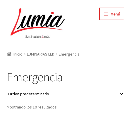
Ir
Ir
Menú
a
al
la
contenido
navegación
Inicio
Inicio
LUMINARIAS LED
Emergencia
Carrito
Emergencia
Contacto
Elementor #64
Mostrando los 10 resultados
Finalizar compra
Mi cuenta