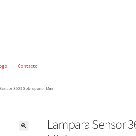
logo
Contacto
zar compra
Mi cuenta
Nosotros
Política de devoluciones y reembo
Sensor 360D Sobreponer Mini
s y condiciones
Tienda
Lampara Sensor 3