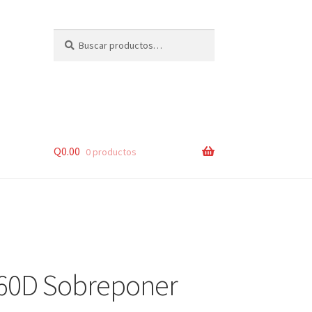
Buscar
Buscar
por:
Q
0.00
0 productos
lsos
60D Sobreponer