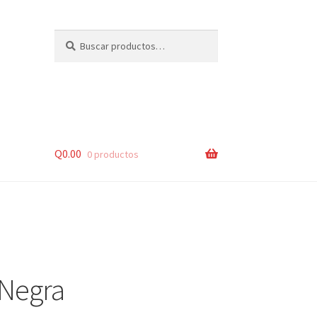
Buscar
Buscar
por:
Q
0.00
0 productos
lsos
Negra