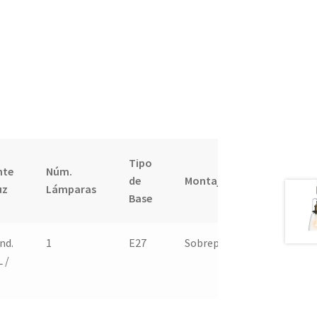
Tipo
nte
Núm.
Potenci
de
Montaje
uz
Lámparas
Máx.
Base
nd.
1
E27
Sobreponer
100 W
L /
(Incand)