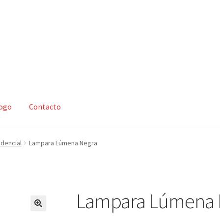
logo
Contacto
zar compra
Mi cuenta
Nosotros
Política de devoluciones y reembo
idencial
Lampara Lúmena Negra
s y condiciones
Tienda
Lampara Lúmena 