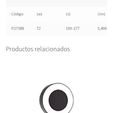
Código
(w)
(v)
(lm)
P27388
72
100-277
5,400
Productos relacionados