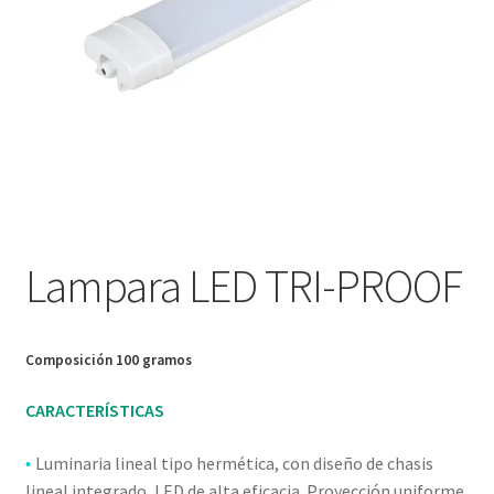
Nosotros
Política de devoluciones y reembolsos
Privacy Policy
Sample Page
Servicios
Lampara LED TRI-PROOF
Términos y condiciones
Composición 100 gramos
Tienda
CARACTERÍSTICAS
Luminaria lineal tipo hermética, con diseño de chasis
•
lineal integrado, LED de alta eficacia. Proyección uniforme