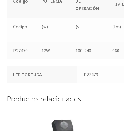
Código
POTENCIA
DE
LUMINO
OPERACIÓN
Código
(w)
(v)
(lm)
P27479
12W
100-240
960
LED TORTUGA
P27479
Productos relacionados