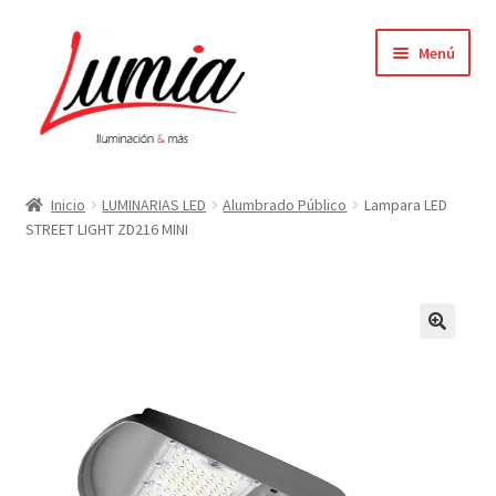
Ir
Ir
Menú
a
al
la
contenido
navegación
Inicio
Inicio
LUMINARIAS LED
Alumbrado Público
Lampara LED
STREET LIGHT ZD216 MINI
Carrito
Contacto
Elementor #64
Finalizar compra
Mi cuenta