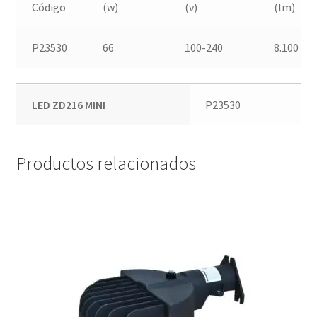
Código
(w)
(v)
(lm)
P23530
66
100-240
8.100
LED ZD216 MINI
P23530
Productos relacionados