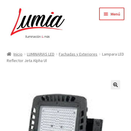
Ir
Ir
Menú
a
al
la
contenido
navegación
Inicio
Inicio
LUMINARIAS LED
Fachadas y Exteriores
Lampara LED
Reflector Jeta Alpha Ul
Carrito
Contacto
Elementor #64
Finalizar compra
Mi cuenta