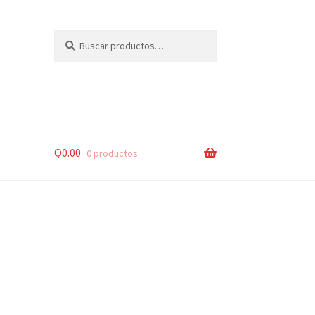
Buscar
Buscar
por:
Q
0.00
0 productos
lsos