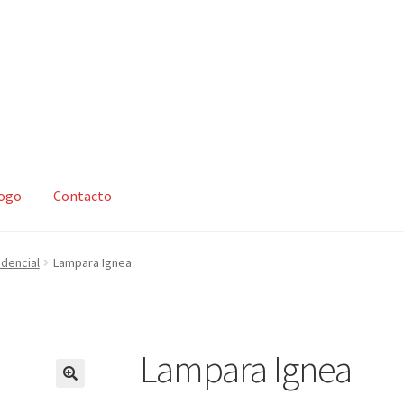
logo
Contacto
zar compra
Mi cuenta
Nosotros
Política de devoluciones y reembo
idencial
Lampara Ignea
s y condiciones
Tienda
Lampara Ignea