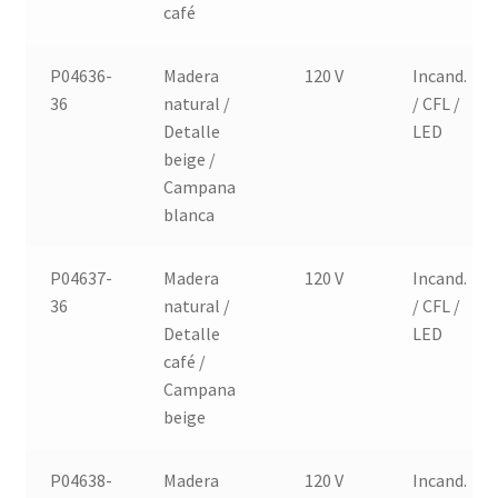
café
P04636-
Madera
120 V
Incand.
36
natural /
/ CFL /
Detalle
LED
beige /
Campana
blanca
P04637-
Madera
120 V
Incand.
36
natural /
/ CFL /
Detalle
LED
café /
Campana
beige
P04638-
Madera
120 V
Incand.