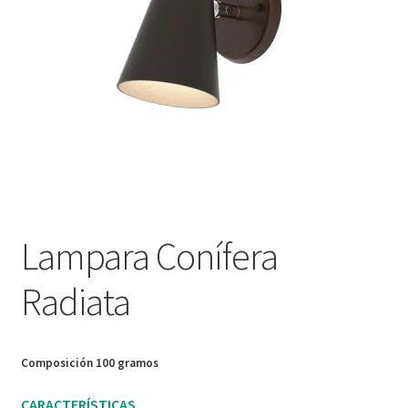
Nosotros
Política de devoluciones y reembolsos
Privacy Policy
Sample Page
Servicios
Lampara Conífera
Términos y condiciones
Radiata
Tienda
Composición 100 gramos
CARACTERÍSTICAS