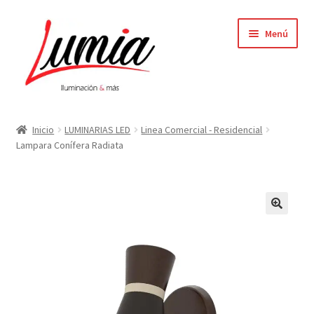
Ir
Ir
Menú
a
al
la
contenido
navegación
Inicio
Inicio
LUMINARIAS LED
Linea Comercial - Residencial
Lampara Conífera Radiata
Carrito
Contacto
Elementor #64
Finalizar compra
Mi cuenta