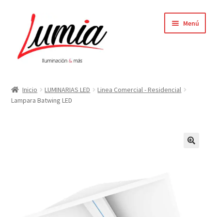
Ir
Ir
Menú
a
al
la
contenido
navegación
Inicio
Inicio
LUMINARIAS LED
Linea Comercial - Residencial
Lampara Batwing LED
Carrito
Contacto
Elementor #64
Finalizar compra
Mi cuenta