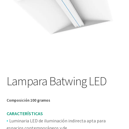
Nosotros
Política de devoluciones y reembolsos
Privacy Policy
Sample Page
Servicios
Lampara Batwing LED
Términos y condiciones
Tienda
Composición 100 gramos
CARACTERÍSTICAS
Luminaria LED de iluminación indirecta apta para
•
espacios contemporáneos y de